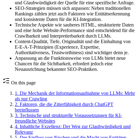
und Glaubwürdigkeit der Quelle für eine spezifische Anfrage.
SEO-Strategien müssen sich anpassen: Neben traditionellen
Rankings zählen jetzt auch Faktoren wie Entitätserkennung
und konsistente Daten für die KI-Integration.
Technische Aspekte wie sauberes HTML, strukturierte Daten
und eine hohe Website-Performance sind entscheidend für die
Crawlbarkeit und Interpretierbarkeit durch LLMs.
Content-Qualität, Tiefe, Originalität und die Einhaltung von
E-E-A-T-Prinzipien (Experience, Expertise,
Authoritativeness, Trustworthiness) sind wichtiger denn je.
Anpassung an die Funktionsweise von LLMs bietet neue
Chancen für die Sichtbarkeit, erfordert jedoch eine
Neuausrichtung bekannter SEO-Praktiken.
On this page
1
.
Die Mechanik der Informationsaufnahme von LLMs: Mehr
als nur Crawling
2
.
Faktoren, die die Zitierfähigkeit durch ChatGPT
beeinflussen
3
.
Technische und strukturelle Voraussetzungen für KI-
freundliche Websites
4
.
Inhaltliche Exzellenz: Der Weg zur Glaubwürdigkeit und
Relevanz
5
.
Der Einfluss von Nischen und die Macht von Entitäten