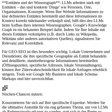
**Entitäten und der Wissensgraph**: LLMs arbeiten stark mit
Entitäten – das sind konkrete 'Dinge' wie Personen, Orte,
Organisationen, Konzepte. Wenn Ihre Website Informationen zu
klar definierten Entitäten bereitstellt und diese Informationen im
Kontext korrekt miteinander verknüpft sind, hilft dies den LLMs
beim Aufbau ihres internen Wissensgraphen. Google's Knowledge
Graph ist ein bekanntes Beispiel dafür. Indem Sie Ihre Inhalte mit
diesen Entitäten verknüpfen (z.B. durch Links zu Wikipedia,
Wikidata oder anderen autoritativen Quellen), signalisieren Sie
Relevanz und Korrektheit.
Für GEO-SEO ist dies besonders wichtig. Lokale Unternehmen und
Dienstleister, die ihre spezifische Geographie als Entität behandeln
und detaillierte, standortbezogene Informationen bereitstellen
(Öffnungszeiten, spezifische Adressen, lokale Veranstaltungen),
können ihre Zitierwahrscheinlichkeit für lokale Anfragen erheblich
steigern. Tools wie Google My Business und lokale Schema-
Markups sind hier unverzichtbar.
Nischen-Chancen nutzen:
Konzentrieren Sie sich auf Ihre spezifische Expertise. Werden Sie
die ultimative Autorität für ein eng gefasstes Thema, um von LLMs
als Referenzpunkt erkannt zu werden, statt sich in der Breite zu