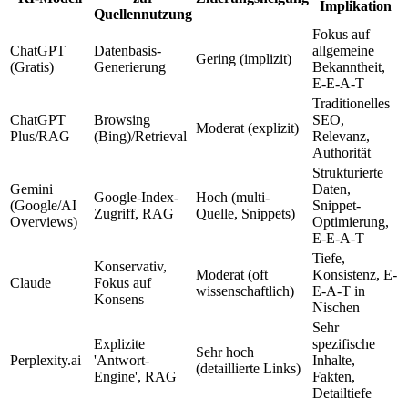
Implikation
Quellennutzung
Fokus auf
ChatGPT
Datenbasis-
allgemeine
Gering (implizit)
(Gratis)
Generierung
Bekanntheit,
E-E-A-T
Traditionelles
ChatGPT
Browsing
SEO,
Moderat (explizit)
Plus/RAG
(Bing)/Retrieval
Relevanz,
Authorität
Strukturierte
Gemini
Daten,
Google-Index-
Hoch (multi-
(Google/AI
Snippet-
Zugriff, RAG
Quelle, Snippets)
Overviews)
Optimierung,
E-E-A-T
Tiefe,
Konservativ,
Moderat (oft
Konsistenz, E-
Claude
Fokus auf
wissenschaftlich)
E-A-T in
Konsens
Nischen
Sehr
Explizite
spezifische
Sehr hoch
Perplexity.ai
'Antwort-
Inhalte,
(detaillierte Links)
Engine', RAG
Fakten,
Detailtiefe