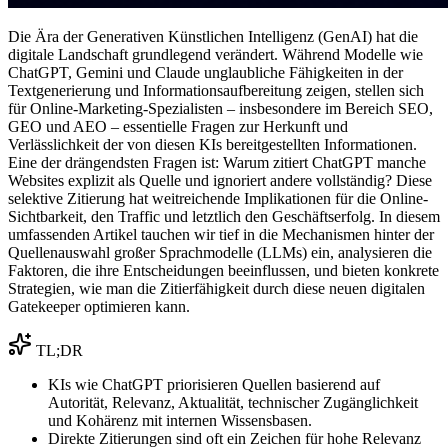
Die Ära der Generativen Künstlichen Intelligenz (GenAI) hat die
digitale Landschaft grundlegend verändert. Während Modelle wie
ChatGPT, Gemini und Claude unglaubliche Fähigkeiten in der
Textgenerierung und Informationsaufbereitung zeigen, stellen sich
für Online-Marketing-Spezialisten – insbesondere im Bereich SEO,
GEO und AEO – essentielle Fragen zur Herkunft und
Verlässlichkeit der von diesen KIs bereitgestellten Informationen.
Eine der drängendsten Fragen ist: Warum zitiert ChatGPT manche
Websites explizit als Quelle und ignoriert andere vollständig? Diese
selektive Zitierung hat weitreichende Implikationen für die Online-
Sichtbarkeit, den Traffic und letztlich den Geschäftserfolg. In diesem
umfassenden Artikel tauchen wir tief in die Mechanismen hinter der
Quellenauswahl großer Sprachmodelle (LLMs) ein, analysieren die
Faktoren, die ihre Entscheidungen beeinflussen, und bieten konkrete
Strategien, wie man die Zitierfähigkeit durch diese neuen digitalen
Gatekeeper optimieren kann.
TL;DR
KIs wie ChatGPT priorisieren Quellen basierend auf
Autorität, Relevanz, Aktualität, technischer Zugänglichkeit
und Kohärenz mit internen Wissensbasen.
Direkte Zitierungen sind oft ein Zeichen für hohe Relevanz