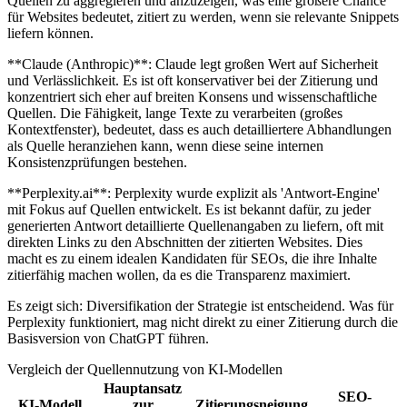
Quellen zu aggregieren und anzuzeigen, was eine größere Chance
für Websites bedeutet, zitiert zu werden, wenn sie relevante Snippets
liefern können.
**Claude (Anthropic)**: Claude legt großen Wert auf Sicherheit
und Verlässlichkeit. Es ist oft konservativer bei der Zitierung und
konzentriert sich eher auf breiten Konsens und wissenschaftliche
Quellen. Die Fähigkeit, lange Texte zu verarbeiten (großes
Kontextfenster), bedeutet, dass es auch detailliertere Abhandlungen
als Quelle heranziehen kann, wenn diese seine internen
Konsistenzprüfungen bestehen.
**Perplexity.ai**: Perplexity wurde explizit als 'Antwort-Engine'
mit Fokus auf Quellen entwickelt. Es ist bekannt dafür, zu jeder
generierten Antwort detaillierte Quellenangaben zu liefern, oft mit
direkten Links zu den Abschnitten der zitierten Websites. Dies
macht es zu einem idealen Kandidaten für SEOs, die ihre Inhalte
zitierfähig machen wollen, da es die Transparenz maximiert.
Es zeigt sich: Diversifikation der Strategie ist entscheidend. Was für
Perplexity funktioniert, mag nicht direkt zu einer Zitierung durch die
Basisversion von ChatGPT führen.
Vergleich der Quellennutzung von KI-Modellen
Hauptansatz
SEO-
KI-Modell
zur
Zitierungsneigung