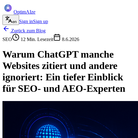
Optim
AI
ze
Sign in
Sign up
en
Zurück zum Blog
SEO
12
Min. Lesezeit
8.6.2026
Warum ChatGPT manche
Websites zitiert und andere
ignoriert: Ein tiefer Einblick
für SEO- und AEO-Experten