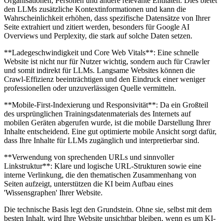
Organisationen, Personen und andere relevante Entitäten. Dies bietet
den LLMs zusätzliche Kontextinformationen und kann die
Wahrscheinlichkeit erhöhen, dass spezifische Datensätze von Ihrer
Seite extrahiert und zitiert werden, besonders für Google AI
Overviews und Perplexity, die stark auf solche Daten setzen.
**Ladegeschwindigkeit und Core Web Vitals**: Eine schnelle
Website ist nicht nur für Nutzer wichtig, sondern auch für Crawler
und somit indirekt für LLMs. Langsame Websites können die
Crawl-Effizienz beeinträchtigen und den Eindruck einer weniger
professionellen oder unzuverlässigen Quelle vermitteln.
**Mobile-First-Indexierung und Responsivität**: Da ein Großteil
des ursprünglichen Trainingsdatenmaterials des Internets auf
mobilen Geräten abgerufen wurde, ist die mobile Darstellung Ihrer
Inhalte entscheidend. Eine gut optimierte mobile Ansicht sorgt dafür,
dass Ihre Inhalte für LLMs zugänglich und interpretierbar sind.
**Verwendung von sprechenden URLs und sinnvoller
Linkstruktur**: Klare und logische URL-Strukturen sowie eine
interne Verlinkung, die den thematischen Zusammenhang von
Seiten aufzeigt, unterstützen die KI beim Aufbau eines
'Wissensgraphen' Ihrer Website.
Die technische Basis legt den Grundstein. Ohne sie, selbst mit dem
besten Inhalt, wird Ihre Website unsichtbar bleiben, wenn es um KI-