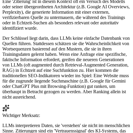
Eine 'Zitierung' ist in diesem Kontext oft ein Versuch des Modells
oder seiner übergeordneten Architektur (z.B. Google AI Overviews,
Perplexity), die generierte Information mit einer externen,
verifizierbaren Quelle zu untermauern, die während des Trainings
oder in Echtzeit-Suchen als besonders relevant oder autoritativ
identifiziert wurde.
Der Schlüssel liegt darin, dass LLMs keine einfache Datenbank von
Quellen führen. Stattdessen schätzen sie die Wahrscheinlichkeit von
Wortsequenzen basierend auf den Mustern, die sie in ihren
Trainingsdaten gelernt haben. Wenn eine Anfrage eine spezifische,
faktische Information erfordert, greifen die neueren Generationen
von LLMs (oft augmented durch Retrieval-Augmented Generation,
RAG) in Echtzeit auf eine Suchfunktion zu. Hier kommen die
traditionellen SEO-Indikatoren wieder ins Spiel: Eine Website muss
für die zugrunde liegende Suchmaschine (z.B. Google für Gemini
oder ChatGPT Plus mit Browsing-Funktion) gut ranken, um
überhaupt in Betracht gezogen zu werden. Aber Ranking allein ist
nicht ausreichend.
Wichtiger Merksatz:
LLMs interpretieren Daten, sie 'verstehen' sie nicht im menschlichen
Sinne. Zitierungen sind ein 'Vertrauenssignal' des KI-Systems, das