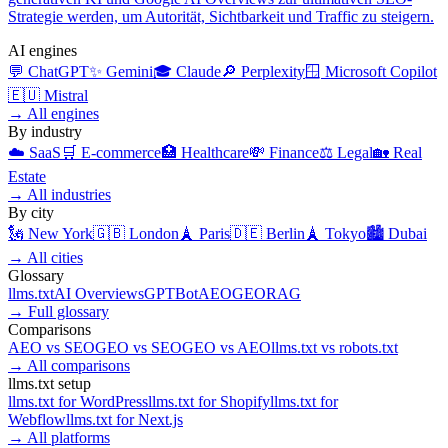
Strategie werden, um Autorität, Sichtbarkeit und Traffic zu steigern.
AI engines
💬
ChatGPT
✨
Gemini
🎓
Claude
🔎
Perplexity
🪟
Microsoft Copilot
🇪🇺
Mistral
→
All engines
By industry
☁️
SaaS
🛒
E-commerce
🏥
Healthcare
💸
Finance
⚖️
Legal
🏡
Real
Estate
→
All industries
By city
🗽
New York
🇬🇧
London
🗼
Paris
🇩🇪
Berlin
🗼
Tokyo
🏙️
Dubai
→
All cities
Glossary
llms.txt
AI Overviews
GPTBot
AEO
GEO
RAG
→
Full glossary
Comparisons
AEO
vs
SEO
GEO
vs
SEO
GEO
vs
AEO
llms.txt
vs
robots.txt
→
All comparisons
llms.txt setup
llms.txt for
WordPress
llms.txt for
Shopify
llms.txt for
Webflow
llms.txt for
Next.js
→
All platforms