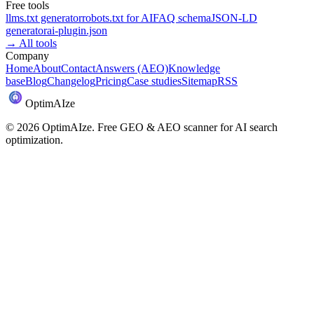
Free tools
llms.txt generator
robots.txt for AI
FAQ schema
JSON-LD
generator
ai-plugin.json
→
All tools
Company
Home
About
Contact
Answers (AEO)
Knowledge
base
Blog
Changelog
Pricing
Case studies
Sitemap
RSS
Optim
AI
ze
©
2026
OptimAIze. Free GEO & AEO scanner for AI search
optimization.