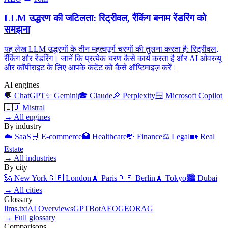
LLM उद्धरण की जटिलता: रिट्रीवल, रैंकिंग बनाम रेंडरिंग को
समझना
यह लेख LLM उद्धरणों के तीन महत्वपूर्ण चरणों की तुलना करता है: रिट्रीवल,
रैंकिंग और रेंडरिंग। जानें कि प्रत्येक चरण कैसे कार्य करता है और AI ओवरव्यू
और कॉपीराइट के लिए आपके कंटेंट को कैसे ऑप्टिमाइज़ करें।
AI engines
💬
ChatGPT
✨
Gemini
🎓
Claude
🔎
Perplexity
🪟
Microsoft Copilot
🇪🇺
Mistral
→
All engines
By industry
☁️
SaaS
🛒
E-commerce
🏥
Healthcare
💸
Finance
⚖️
Legal
🏡
Real
Estate
→
All industries
By city
🗽
New York
🇬🇧
London
🗼
Paris
🇩🇪
Berlin
🗼
Tokyo
🏙️
Dubai
→
All cities
Glossary
llms.txt
AI Overviews
GPTBot
AEO
GEO
RAG
→
Full glossary
Comparisons