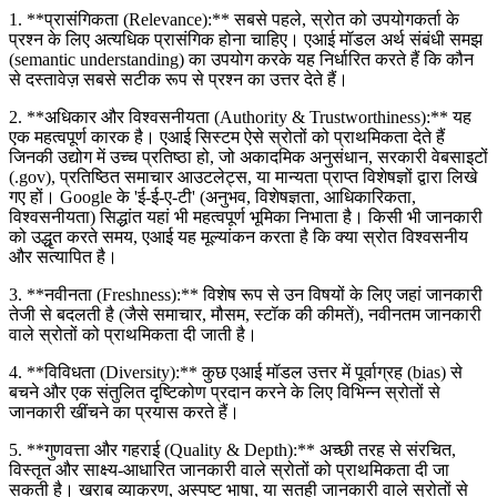
1. **प्रासंगिकता (Relevance):** सबसे पहले, स्रोत को उपयोगकर्ता के
प्रश्न के लिए अत्यधिक प्रासंगिक होना चाहिए। एआई मॉडल अर्थ संबंधी समझ
(semantic understanding) का उपयोग करके यह निर्धारित करते हैं कि कौन
से दस्तावेज़ सबसे सटीक रूप से प्रश्न का उत्तर देते हैं।
2. **अधिकार और विश्वसनीयता (Authority & Trustworthiness):** यह
एक महत्वपूर्ण कारक है। एआई सिस्टम ऐसे स्रोतों को प्राथमिकता देते हैं
जिनकी उद्योग में उच्च प्रतिष्ठा हो, जो अकादमिक अनुसंधान, सरकारी वेबसाइटों
(.gov), प्रतिष्ठित समाचार आउटलेट्स, या मान्यता प्राप्त विशेषज्ञों द्वारा लिखे
गए हों। Google के 'ई-ई-ए-टी' (अनुभव, विशेषज्ञता, आधिकारिकता,
विश्वसनीयता) सिद्धांत यहां भी महत्वपूर्ण भूमिका निभाता है। किसी भी जानकारी
को उद्धृत करते समय, एआई यह मूल्यांकन करता है कि क्या स्रोत विश्वसनीय
और सत्यापित है।
3. **नवीनता (Freshness):** विशेष रूप से उन विषयों के लिए जहां जानकारी
तेजी से बदलती है (जैसे समाचार, मौसम, स्टॉक की कीमतें), नवीनतम जानकारी
वाले स्रोतों को प्राथमिकता दी जाती है।
4. **विविधता (Diversity):** कुछ एआई मॉडल उत्तर में पूर्वाग्रह (bias) से
बचने और एक संतुलित दृष्टिकोण प्रदान करने के लिए विभिन्न स्रोतों से
जानकारी खींचने का प्रयास करते हैं।
5. **गुणवत्ता और गहराई (Quality & Depth):** अच्छी तरह से संरचित,
विस्तृत और साक्ष्य-आधारित जानकारी वाले स्रोतों को प्राथमिकता दी जा
सकती है। खराब व्याकरण, अस्पष्ट भाषा, या सतही जानकारी वाले स्रोतों से