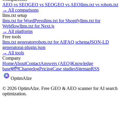
AEO
vs
SEO
GEO
vs
SEO
GEO
vs
AEO
llms.txt
vs
robots.txt
→
All comparisons
llms.txt setup
llms.txt for
WordPress
llms.txt for
Shopify
llms.txt for
Webflow
llms.txt for
Next.js
→
All platforms
Free tools
llms.txt generator
robots.txt for AI
FAQ schema
JSON-LD
generator
ai-plugin.json
→
All tools
Company
Home
About
Contact
Answers (AEO)
Knowledge
base
ब्लॉग
Changelog
Pricing
Case studies
Sitemap
RSS
Optim
AI
ze
©
2026
OptimAIze. Free GEO & AEO scanner for AI search
optimization.