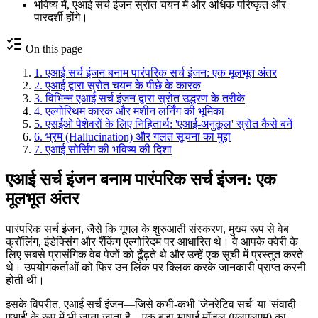
भविष्य में, एआई सर्च इंजन स्रोत चयन में और अधिक परिष्कृत और
पारदर्शी होंगे।
On this page
1
.
एआई सर्च इंजन बनाम पारंपरिक सर्च इंजन: एक मूलभूत अंतर
2
.
एआई द्वारा स्रोत चयन के पीछे के कारक
3
.
विभिन्न एआई सर्च इंजन द्वारा स्रोत उद्धरण के तरीके
4
.
एल्गोरिथम कारक और मशीन लर्निंग की भूमिका
5
.
एसईओ पेशेवरों के लिए निहितार्थ: 'एआई-अनुकूल' स्रोत कैसे बनें
6
.
भ्रम (Hallucination) और गलत सूचना का मुद्दा
7
.
एआई सोर्सिंग की भविष्य की दिशा
एआई सर्च इंजन बनाम पारंपरिक सर्च इंजन: एक
मूलभूत अंतर
पारंपरिक सर्च इंजन, जैसे कि गूगल के शुरुआती संस्करण, मुख्य रूप से वेब
क्रॉलिंग, इंडेक्सिंग और रैंकिंग एल्गोरिदम पर आधारित थे। वे आपके क्वेरी के
लिए सबसे प्रासंगिक वेब पेजों को ढूँढ़ते थे और उन्हें एक सूची में प्रस्तुत करते
थे। उपयोगकर्ताओं को फिर उन लिंक पर क्लिक करके जानकारी प्राप्त करनी
होती थी।
इसके विपरीत, एआई सर्च इंजन—जिसे कभी-कभी 'जेनरेटिव सर्च' या 'संवादी
एआई' के रूप में भी जाना जाता है—एक बड़ा भाषाई मॉडल (एलएलएम) का